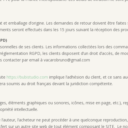
at et emballage d’origine. Les demandes de retour doivent être faites 
ments seront effectués dans les 15 jours suivant la réception des pro
GPD)
sonnelles de ses clients. Les informations collectées lors des comma
glementation RGPD, les clients disposent d’un droit d’accès, de mod
us contacter par email à
vacarobruno@gmail.com
site
https://bubistudio.com
implique l’adhésion du client, et ce sans a
 sera soumis au droit français devant la juridiction compétente.
s, éléments graphiques ou sonores, icônes, mise en page, etc.), repr
priété intellectuelle.
 de l’auteur, l’acheteur ne peut procéder à une quelconque reproduction
nsfert sur un autre site web de tout élément composant le SITE. Le non