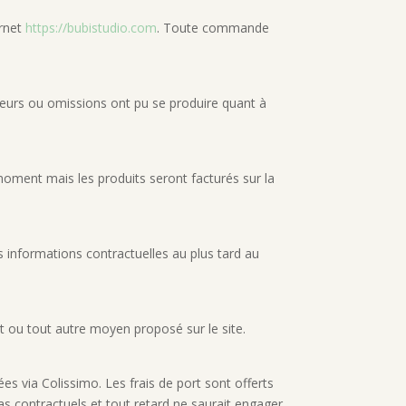
ernet
https://bubistudio.com
. Toute commande
rreurs ou omissions ont pu se produire quant à
 moment mais les produits seront facturés sur la
s informations contractuelles au plus tard au
 ou tout autre moyen proposé sur le site.
 via Colissimo. Les frais de port sont offerts
s contractuels et tout retard ne saurait engager