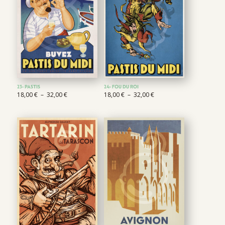
23- PASTIS
24- FOU DU ROI
Plage
Plage
18,00
€
–
32,00
€
18,00
€
–
32,00
€
de
de
prix :
prix :
18,00 €
18,00 €
à
à
32,00 €
32,00 €