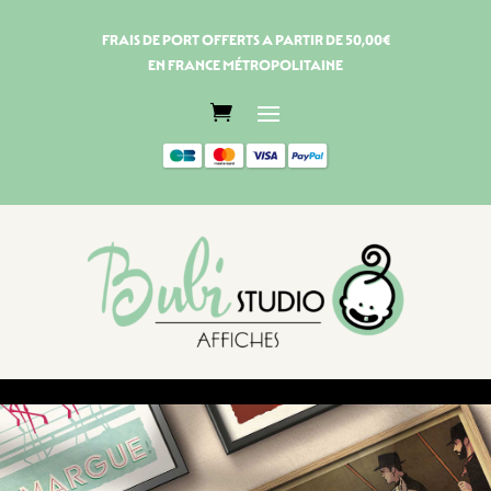
FRAIS DE PORT OFFERTS A PARTIR DE 50,00€
EN FRANCE MÉTROPOLITAINE