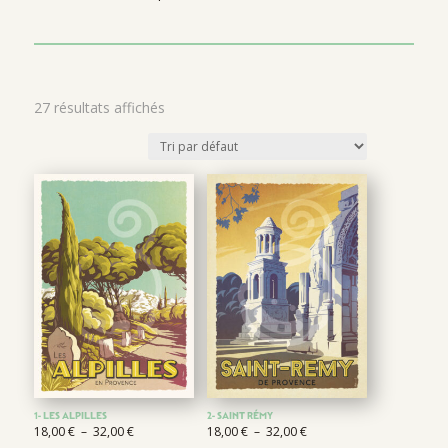
27 résultats affichés
1- LES ALPILLES
2- SAINT RÉMY
Plage
Plage
18,00
€
–
32,00
€
18,00
€
–
32,00
€
de
de