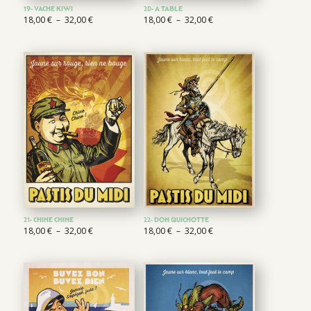
19- VACHE KIWI
20- A TABLE
Plage
Plage
18,00
€
–
32,00
€
18,00
€
–
32,00
€
de
de
prix :
prix :
18,00 €
18,00 €
à
à
32,00 €
32,00 €
21- CHINE CHINE
22- DON QUICHOTTE
Plage
Plage
18,00
€
–
32,00
€
18,00
€
–
32,00
€
de
de
prix :
prix :
18,00 €
18,00 €
à
à
32,00 €
32,00 €