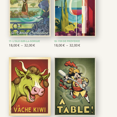
17- L’ISLE-SUR-LA-SORGUE
18- VIN DE PROVENCE
Plage
Plage
18,00
€
–
32,00
€
18,00
€
–
32,00
€
de
de
prix :
prix :
18,00 €
18,00 €
à
à
32,00 €
32,00 €