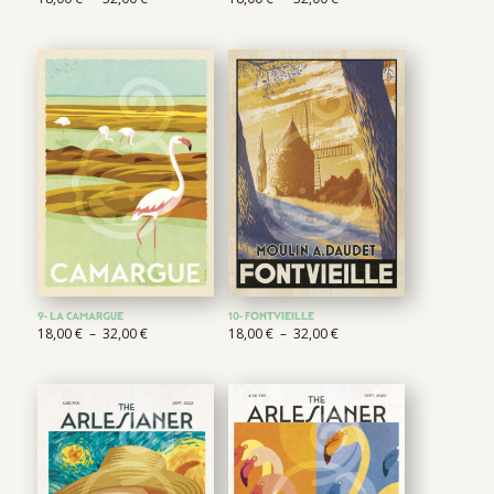
de
de
prix :
prix :
18,00 €
18,00 €
à
à
32,00 €
32,00 €
9- LA CAMARGUE
10- FONTVIEILLE
Plage
Plage
18,00
€
–
32,00
€
18,00
€
–
32,00
€
de
de
prix :
prix :
18,00 €
18,00 €
à
à
32,00 €
32,00 €