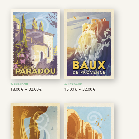
prix :
prix :
18,00 €
18,00 €
à
à
32,00 €
32,00 €
3- PARADOU
4- LES BAUX
Plage
Plage
18,00
€
–
32,00
€
18,00
€
–
32,00
€
de
de
prix :
prix :
18,00 €
18,00 €
à
à
32,00 €
32,00 €