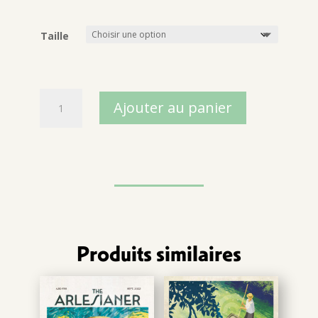
Taille
quantité
Ajouter au panier
de
22-
Don
Quichotte
Produits similaires