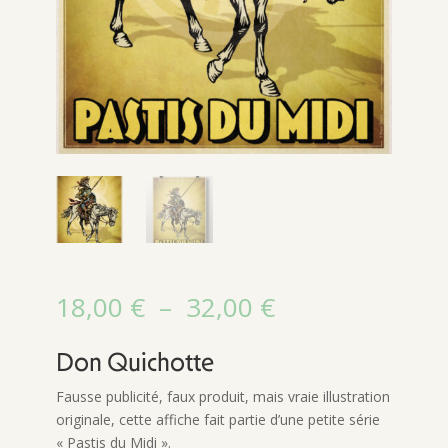
Plage
18,00
€
–
32,00
€
de
prix :
Don Quichotte
18,00 €
à
Fausse publicité, faux produit, mais vraie illustration
32,00 €
originale, cette affiche fait partie d’une petite série
« Pastis du Midi ».